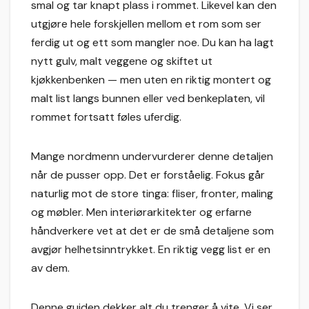
smal og tar knapt plass i rommet. Likevel kan den
utgjøre hele forskjellen mellom et rom som ser
ferdig ut og ett som mangler noe. Du kan ha lagt
nytt gulv, malt veggene og skiftet ut
kjøkkenbenken — men uten en riktig montert og
malt list langs bunnen eller ved benkeplaten, vil
rommet fortsatt føles uferdig.
Mange nordmenn undervurderer denne detaljen
når de pusser opp. Det er forståelig. Fokus går
naturlig mot de store tinga: fliser, fronter, maling
og møbler. Men interiørarkitekter og erfarne
håndverkere vet at det er de små detaljene som
avgjør helhetsinntrykket. En riktig vegg list er en
av dem.
Denne guiden dekker alt du trenger å vite. Vi ser