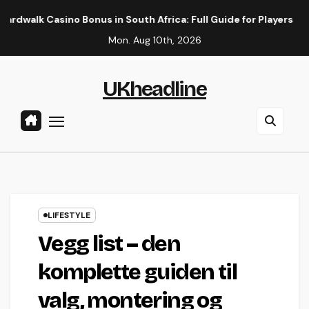
Skip
no Bonus in South Africa: Full Guide for Players
OnlyFans 
to
Mon. Aug 10th, 2026
content
UKheadline
LIFESTYLE
Vegg list – den
komplette guiden til
valg, montering og